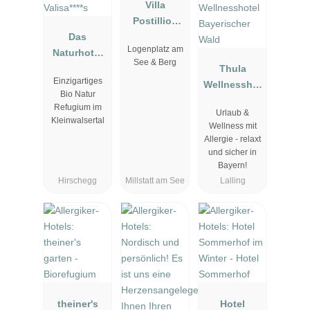
Villa
Postillion
Das
am See
Logenplatz am
Naturhotel
See & Berg
Chesa
Thula
Einzigartiges
Valisa****s
Wellnesshot
Bio Natur
el
Refugium im
Urlaub &
Bayerischer
Kleinwalsertal
Wellness mit
Wald
Allergie - relaxt
und sicher in
Bayern!
Hirschegg
Millstatt am See
Lalling
theiner's
Hotel