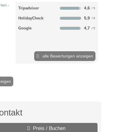
4,6
Tripadvisor
5,9
HolidayCheck
4,7
Google
alle Bewertungen anzeigen
zeigen
2 / 23
ontakt
Preis / Buchen