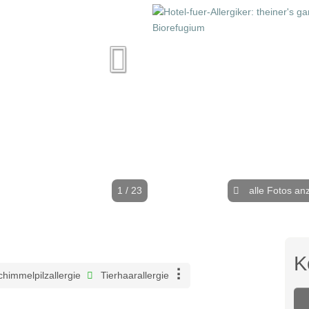
1 / 23
alle Fotos an
K
himmelpilzallergie
Tierhaarallergie