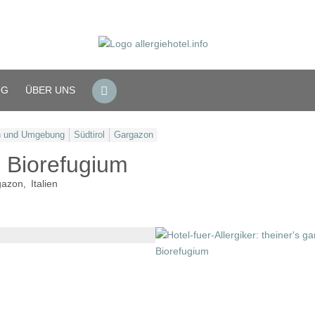
OG
ÜBER UNS
 und Umgebung
Südtirol
Gargazon
- Biorefugium
gazon
Italien