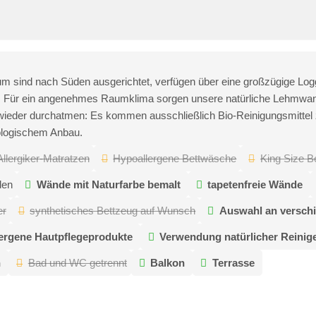
um sind nach Süden ausgerichtet, verfügen über eine großzügige Logg
tet. Für ein angenehmes Raumklima sorgen unsere natürliche Lehmwa
h wieder durchatmen: Es kommen ausschließlich Bio-Reinigungsmittel
biologischem Anbau.
Allergiker-Matratzen
Hypoallergene Bettwäsche
King Size Be
den
Wände mit Naturfarbe bemalt
tapetenfreie Wände
er
synthetisches Bettzeug auf Wunsch
Auswahl an verschi
ergene Hautpflegeprodukte
Verwendung natürlicher Reinig
h
Bad und WC getrennt
Balkon
Terrasse