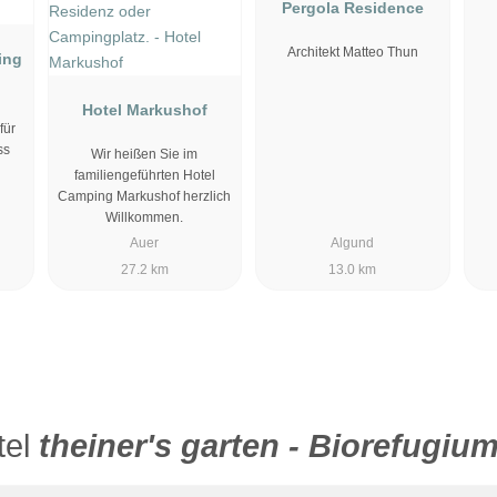
Pergola Residence
Architekt Matteo Thun
ving
Hotel Markushof
für
ss
Wir heißen Sie im
familiengeführten Hotel
Camping Markushof herzlich
Willkommen.
Auer
Algund
27.2 km
13.0 km
tel
theiner's garten - Biorefugiu