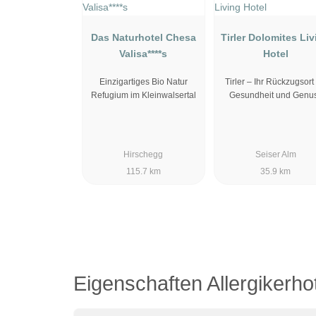
Das Naturhotel Chesa
Tirler Dolomites Li
Valisa****s
Hotel
Einzigartiges Bio Natur
Tirler – Ihr Rückzugsort 
Refugium im Kleinwalsertal
Gesundheit und Genu
Hirschegg
Seiser Alm
115.7 km
35.9 km
Eigenschaften Allergikerho