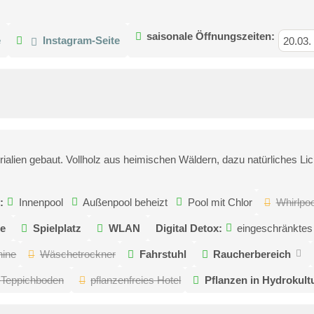
saisonale Öffnungszeiten:
e
Instagram-Seite
20.03.
ialien gebaut. Vollholz aus heimischen Wäldern, dazu natürliches Li
:
Innenpool
Außenpool beheizt
Pool mit Chlor
Whirlpoo
se
Spielplatz
WLAN
Digital Detox:
eingeschränkte
ine
Wäschetrockner
Fahrstuhl
Raucherbereich
r-Teppichboden
pflanzenfreies Hotel
Pflanzen in Hydrokult