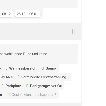
-
08.12.
26.12.
-
06.01.
cht, wohltuende Ruhe und keine
l
Wellnessbereich
Sauna
s WLAN
verminderte Elektrostrahlung
Parkplatz
Parkgarage:
vor Ort
ur
Desinfektionsmittelspender