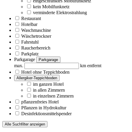
eingeschränktes Mobilfunknetz
kein Mobilfunknetz
verminderte Elektrostrahlung
Restaurant
Hotelbar
Waschmaschine
Wäschetrockner
Fahrstuhl
Raucherbereich
Parkplatz
Parkgarage
Parkgarage
max.
km entfernt
Hotel ohne Teppichboden
Allergiker-Teppichboden
im ganzen Hotel
in allen Zimmern
in einzelnen Zimmern
pflanzenfreies Hotel
Pflanzen in Hydrokultur
Desinfektionsmittelspender
Alle Suchfilter anzeigen