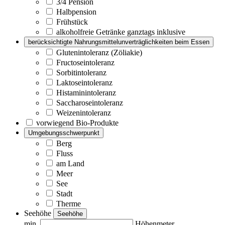
3/4 Pension
Halbpension
Frühstück
alkoholfreie Getränke ganztags inklusive
berücksichtigte Nahrungsmittelunverträglichkeiten beim Essen
Glutenintoleranz (Zöliakie)
Fructoseintoleranz
Sorbitintoleranz
Laktoseintoleranz
Histaminintoleranz
Saccharoseintoleranz
Weizenintoleranz
vorwiegend Bio-Produkte
Umgebungsschwerpunkt
Berg
Fluss
am Land
Meer
See
Stadt
Therme
Seehöhe
Seehöhe
min.
Höhenmeter