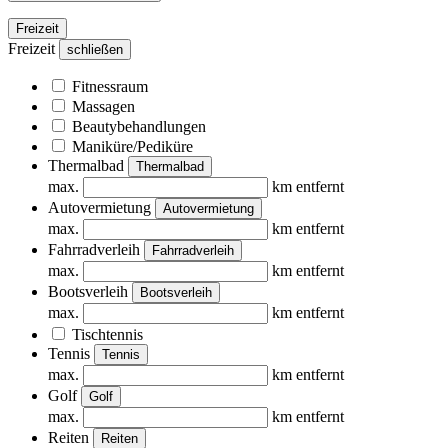
Freizeit
Freizeit
schließen
Fitnessraum
Massagen
Beautybehandlungen
Maniküre/Pediküre
Thermalbad
Thermalbad
max.
km entfernt
Autovermietung
Autovermietung
max.
km entfernt
Fahrradverleih
Fahrradverleih
max.
km entfernt
Bootsverleih
Bootsverleih
max.
km entfernt
Tischtennis
Tennis
Tennis
max.
km entfernt
Golf
Golf
max.
km entfernt
Reiten
Reiten