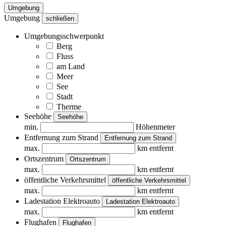
Umgebung
Umgebung
schließen
Umgebungsschwerpunkt
Berg
Fluss
am Land
Meer
See
Stadt
Therme
Seehöhe
Seehöhe
min.
Höhenmeter
Entfernung zum Strand
Entfernung zum Strand
max.
km entfernt
Ortszentrum
Ortszentrum
max.
km entfernt
öffentliche Verkehrsmittel
öffentliche Verkehrsmittel
max.
km entfernt
Ladestation Elektroauto
Ladestation Elektroauto
max.
km entfernt
Flughafen
Flughafen