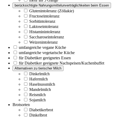
mehr als 5 Gänge
berücksichtigte Nahrungsmittelunverträglichkeiten beim Essen
Glutenintoleranz (Zöliakie)
Fructoseintoleranz
Sorbitintoleranz
Laktoseintoleranz
Histaminintoleranz
Saccharoseintoleranz
Weizenintoleranz
umfangreiche vegane Küche
umfangreiche vegetarische Küche
für Diabetiker geeignetes Essen
für Diabetiker geeignete Nachspeisen/Kuchenbuffet
Alternativen zu tierischer Milch
Dinkelmilch
Hafermilch
Haselnussmilch
Mandelmilch
Reismilch
Sojamilch
Brotsorten
Diabetikerbrot
Dinkelbrot