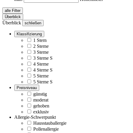
alle Filter
Überblick
Überblick
schließen
Klassifizierung
1 Stern
2 Sterne
3 Sterne
3 Sterne S
4 Sterne
4 Sterne S
5 Sterne
5 Sterne S
Preisniveau
günstig
moderat
gehoben
exklusiv
Allergie-Schwerpunkt
Hausstauballergie
Pollenallergie