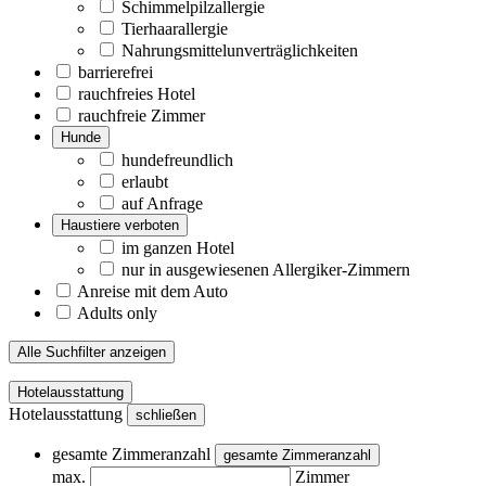
Schimmelpilzallergie
Tierhaarallergie
Nahrungsmittelunverträglichkeiten
barrierefrei
rauchfreies Hotel
rauchfreie Zimmer
Hunde
hundefreundlich
erlaubt
auf Anfrage
Haustiere verboten
im ganzen Hotel
nur in ausgewiesenen Allergiker-Zimmern
Anreise mit dem Auto
Adults only
Alle Suchfilter anzeigen
Hotelausstattung
Hotelausstattung
schließen
gesamte Zimmeranzahl
gesamte Zimmeranzahl
max.
Zimmer