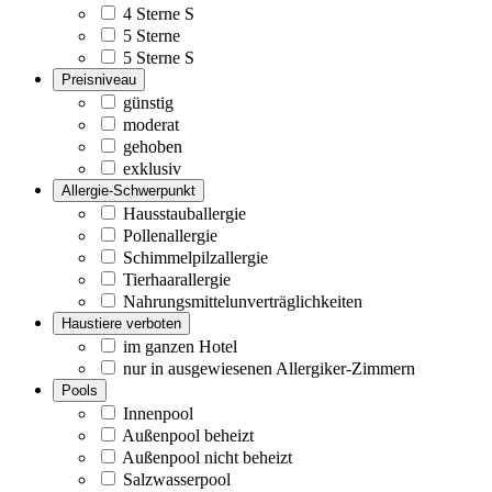
4 Sterne S
5 Sterne
5 Sterne S
Preisniveau
günstig
moderat
gehoben
exklusiv
Allergie-Schwerpunkt
Hausstauballergie
Pollenallergie
Schimmelpilzallergie
Tierhaarallergie
Nahrungsmittelunverträglichkeiten
Haustiere verboten
im ganzen Hotel
nur in ausgewiesenen Allergiker-Zimmern
Pools
Innenpool
Außenpool beheizt
Außenpool nicht beheizt
Salzwasserpool