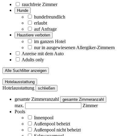
rauchfreie Zimmer
Hunde
hundefreundlich
erlaubt
auf Anfrage
Haustiere verboten
im ganzen Hotel
nur in ausgewiesenen Allergiker-Zimmern
Anreise mit dem Auto
Adults only
Alle Suchfilter anzeigen
Hotelausstattung
Hotelausstattung
schließen
gesamte Zimmeranzahl
gesamte Zimmeranzahl
max.
Zimmer
Pools
Innenpool
Außenpool beheizt
Außenpool nicht beheizt
Salzwasserpool