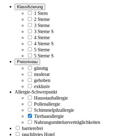
Klassifizierung
1 Stern
2 Sterne
3 Sterne
3 Sterne S
4 Sterne
4 Sterne S
5 Sterne
5 Sterne S
Preisniveau
günstig
moderat
gehoben
exklusiv
Allergie-Schwerpunkt
Hausstauballergie
Pollenallergie
Schimmelpilzallergie
Tierhaarallergie
Nahrungsmittelunverträglichkeiten
barrierefrei
rauchfreies Hotel