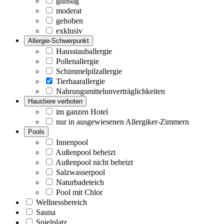
günstig
moderat
gehoben
exklusiv
Allergie-Schwerpunkt
Hausstauballergie
Pollenallergie
Schimmelpilzallergie
Tierhaarallergie
Nahrungsmittelunverträglichkeiten
Haustiere verboten
im ganzen Hotel
nur in ausgewiesenen Allergiker-Zimmern
Pools
Innenpool
Außenpool beheizt
Außenpool nicht beheizt
Salzwasserpool
Naturbadeteich
Pool mit Chlor
Wellnessbereich
Sauna
Spielplatz