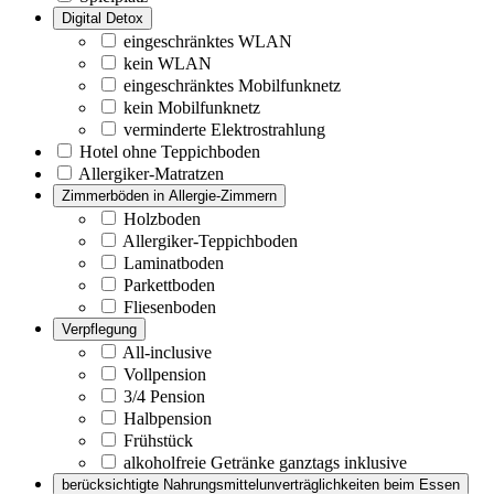
Digital Detox
eingeschränktes WLAN
kein WLAN
eingeschränktes Mobilfunknetz
kein Mobilfunknetz
verminderte Elektrostrahlung
Hotel ohne Teppichboden
Allergiker-Matratzen
Zimmerböden in Allergie-Zimmern
Holzboden
Allergiker-Teppichboden
Laminatboden
Parkettboden
Fliesenboden
Verpflegung
All-inclusive
Vollpension
3/4 Pension
Halbpension
Frühstück
alkoholfreie Getränke ganztags inklusive
berücksichtigte Nahrungsmittelunverträglichkeiten beim Essen