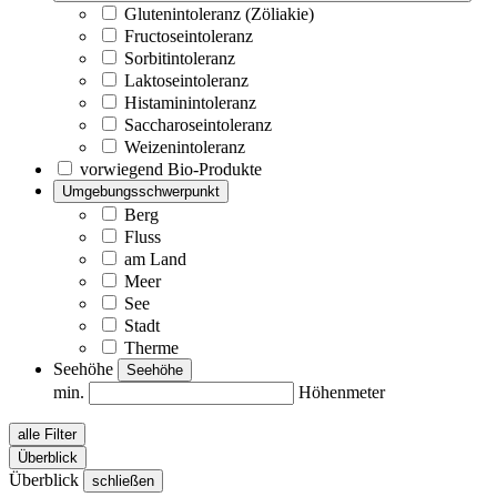
Glutenintoleranz (Zöliakie)
Fructoseintoleranz
Sorbitintoleranz
Laktoseintoleranz
Histaminintoleranz
Saccharoseintoleranz
Weizenintoleranz
vorwiegend Bio-Produkte
Umgebungsschwerpunkt
Berg
Fluss
am Land
Meer
See
Stadt
Therme
Seehöhe
Seehöhe
min.
Höhenmeter
alle Filter
Überblick
Überblick
schließen