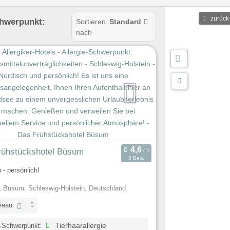
ehöhe
zurück
chwerpunkt:
Sortieren
Standard
nach
rühstückshotel Büsum
3 Bew.
 - persönlich!
 Büsum, Schleswig-Holstein, Deutschland
veau:
e-Schwerpunkt:
Tierhaarallergie