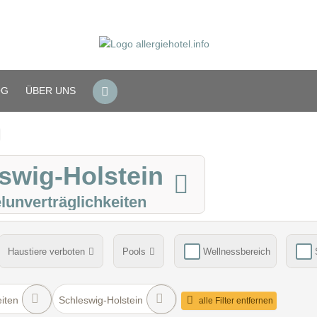
OG
ÜBER UNS
eswig-Holstein
lunverträglichkeiten
Haustiere verboten
Pools
Wellnessbereich
rböden in Allergie-Zimmern
Verpflegung
berücksichtigte Na
iten
Schleswig-Holstein
alle Filter entfernen