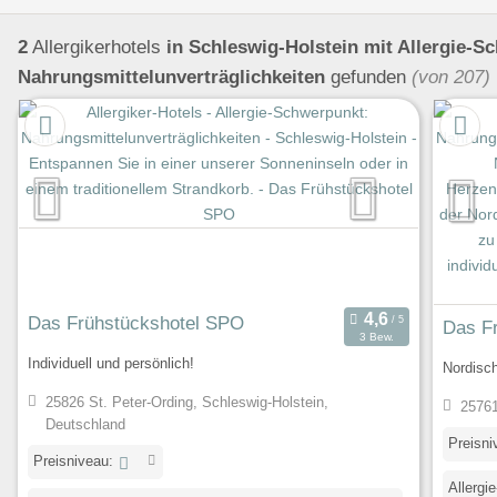
vorwiegend Bio-Produkte
Umgebungsschwerpunkt
Se
2
Allergikerhotels
in Schleswig-Holstein
mit Allergie-S
Nahrungsmittelunverträglichkeiten
gefunden
(von 207)
Das Frühstückshotel SPO
Das F
3 Bew.
Individuell und persönlich!
Nordisch
25826 St. Peter-Ording, Schleswig-Holstein,
25761
Deutschland
Preisni
Preisniveau:
Allergi