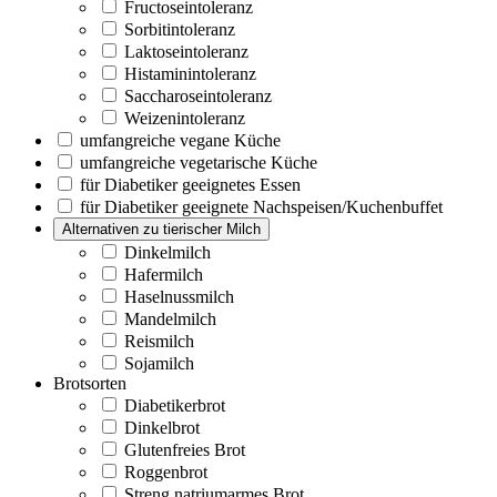
Fructoseintoleranz
Sorbitintoleranz
Laktoseintoleranz
Histaminintoleranz
Saccharoseintoleranz
Weizenintoleranz
umfangreiche vegane Küche
umfangreiche vegetarische Küche
für Diabetiker geeignetes Essen
für Diabetiker geeignete Nachspeisen/Kuchenbuffet
Alternativen zu tierischer Milch
Dinkelmilch
Hafermilch
Haselnussmilch
Mandelmilch
Reismilch
Sojamilch
Brotsorten
Diabetikerbrot
Dinkelbrot
Glutenfreies Brot
Roggenbrot
Streng natriumarmes Brot