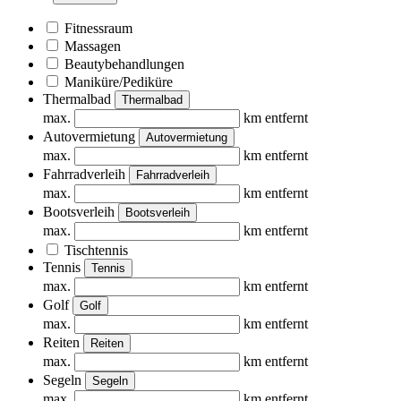
Fitnessraum
Massagen
Beautybehandlungen
Maniküre/Pediküre
Thermalbad
Thermalbad
max.
km entfernt
Autovermietung
Autovermietung
max.
km entfernt
Fahrradverleih
Fahrradverleih
max.
km entfernt
Bootsverleih
Bootsverleih
max.
km entfernt
Tischtennis
Tennis
Tennis
max.
km entfernt
Golf
Golf
max.
km entfernt
Reiten
Reiten
max.
km entfernt
Segeln
Segeln
max.
km entfernt