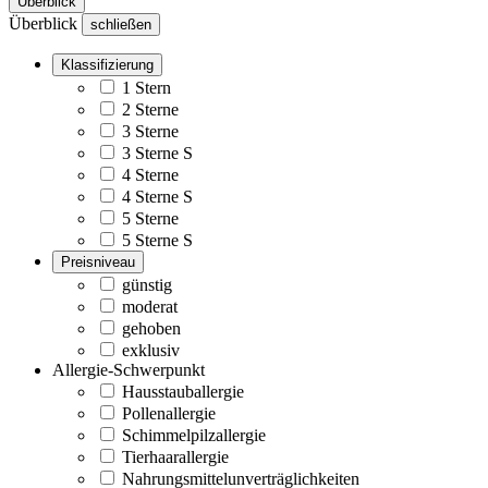
Überblick
Überblick
schließen
Klassifizierung
1 Stern
2 Sterne
3 Sterne
3 Sterne S
4 Sterne
4 Sterne S
5 Sterne
5 Sterne S
Preisniveau
günstig
moderat
gehoben
exklusiv
Allergie-Schwerpunkt
Hausstauballergie
Pollenallergie
Schimmelpilzallergie
Tierhaarallergie
Nahrungsmittelunverträglichkeiten