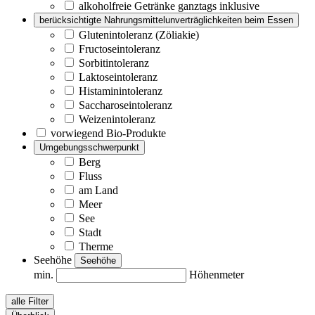
alkoholfreie Getränke ganztags inklusive
berücksichtigte Nahrungsmittelunverträglichkeiten beim Essen
Glutenintoleranz (Zöliakie)
Fructoseintoleranz
Sorbitintoleranz
Laktoseintoleranz
Histaminintoleranz
Saccharoseintoleranz
Weizenintoleranz
vorwiegend Bio-Produkte
Umgebungsschwerpunkt
Berg
Fluss
am Land
Meer
See
Stadt
Therme
Seehöhe
Seehöhe
min.
Höhenmeter
alle Filter