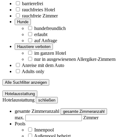
barrierefrei
rauchfreies Hotel
rauchfreie Zimmer
Hunde
hundefreundlich
erlaubt
auf Anfrage
Haustiere verboten
im ganzen Hotel
nur in ausgewiesenen Allergiker-Zimmern
Anreise mit dem Auto
Adults only
Alle Suchfilter anzeigen
Hotelausstattung
Hotelausstattung
schließen
gesamte Zimmeranzahl
gesamte Zimmeranzahl
max.
Zimmer
Pools
Innenpool
Außenpool beheizt