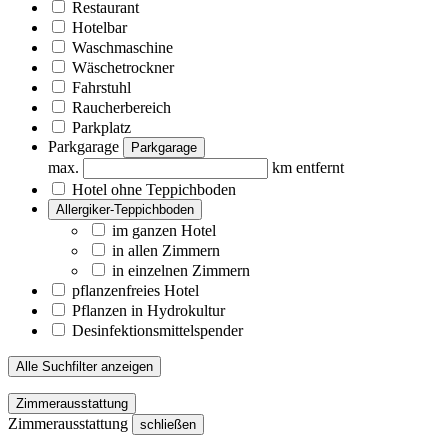
Restaurant
Hotelbar
Waschmaschine
Wäschetrockner
Fahrstuhl
Raucherbereich
Parkplatz
Parkgarage
Parkgarage
max.
km entfernt
Hotel ohne Teppichboden
Allergiker-Teppichboden
im ganzen Hotel
in allen Zimmern
in einzelnen Zimmern
pflanzenfreies Hotel
Pflanzen in Hydrokultur
Desinfektionsmittelspender
Alle Suchfilter anzeigen
Zimmerausstattung
Zimmerausstattung
schließen