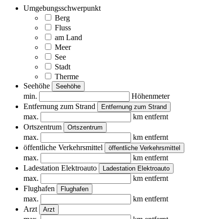
Umgebungsschwerpunkt
Berg
Fluss
am Land
Meer
See
Stadt
Therme
Seehöhe
Seehöhe
min.
Höhenmeter
Entfernung zum Strand
Entfernung zum Strand
max.
km entfernt
Ortszentrum
Ortszentrum
max.
km entfernt
öffentliche Verkehrsmittel
öffentliche Verkehrsmittel
max.
km entfernt
Ladestation Elektroauto
Ladestation Elektroauto
max.
km entfernt
Flughafen
Flughafen
max.
km entfernt
Arzt
Arzt