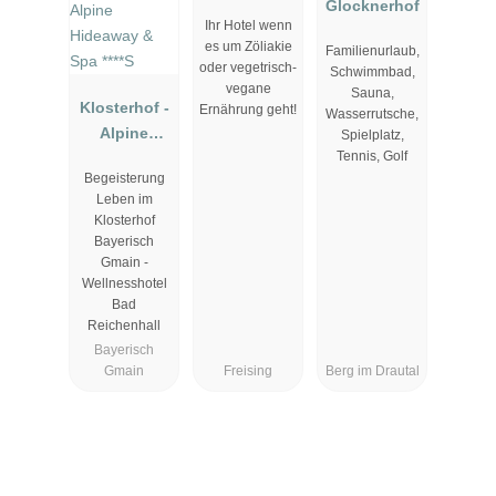
Glocknerhof
Ihr Hotel wenn
es um Zöliakie
Familienurlaub,
oder vegetrisch-
Schwimmbad,
vegane
Sauna,
Klosterhof -
Ernährung geht!
Wasserrutsche,
Alpine
Spielplatz,
Tennis, Golf
Hideaway &
Begeisterung
Spa ****S
Leben im
Klosterhof
Bayerisch
Gmain -
Wellnesshotel
Bad
Reichenhall
Bayerisch
Gmain
Freising
Berg im Drautal