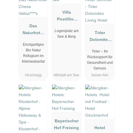
Villa
Postillion
Das
am See
Logenplatz am
Naturhotel
Tirler
See & Berg
Chesa
Dolomites
Einzigartiges
Valisa****s
Living Hotel
Bio Natur
Tirler – Ihr
Refugium im
Rückzugsort für
Kleinwalsertal
Gesundheit und
Genuss
Hirschegg
Millstatt am See
Seiser Alm
Bayerischer
Hof Freising
Hotel