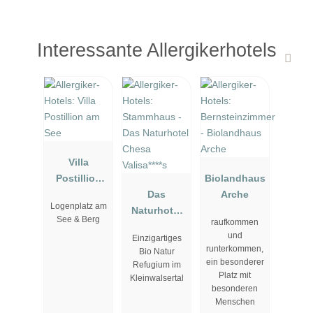
Interessante Allergikerhotels
Villa
Postillion
Biolandhaus
am See
Das
Arche
Logenplatz am
Naturhotel
See & Berg
raufkommen
Chesa
und
Einzigartiges
Valisa****s
runterkommen,
Bio Natur
ein besonderer
Refugium im
Platz mit
Kleinwalsertal
besonderen
Menschen