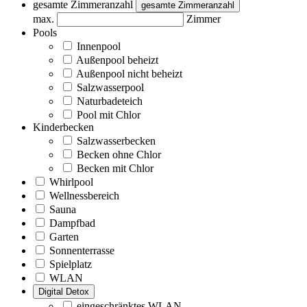
gesamte Zimmeranzahl
gesamte Zimmeranzahl
max.
Zimmer
Pools
Innenpool
Außenpool beheizt
Außenpool nicht beheizt
Salzwasserpool
Naturbadeteich
Pool mit Chlor
Kinderbecken
Salzwasserbecken
Becken ohne Chlor
Becken mit Chlor
Whirlpool
Wellnessbereich
Sauna
Dampfbad
Garten
Sonnenterrasse
Spielplatz
WLAN
Digital Detox
eingeschränktes WLAN