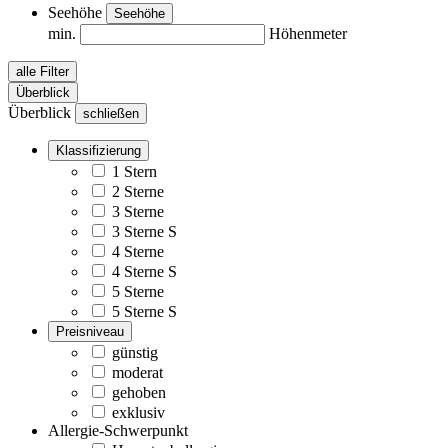
Seehöhe
Seehöhe
min.
Höhenmeter
alle Filter
Überblick
Überblick
schließen
Klassifizierung
1 Stern
2 Sterne
3 Sterne
3 Sterne S
4 Sterne
4 Sterne S
5 Sterne
5 Sterne S
Preisniveau
günstig
moderat
gehoben
exklusiv
Allergie-Schwerpunkt