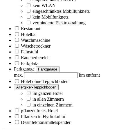
kein WLAN
eingeschränktes Mobilfunknetz
kein Mobilfunknetz
verminderte Elektrostrahlung
Restaurant
Hotelbar
Waschmaschine
Wäschetrockner
Fahrstuhl
Raucherbereich
Parkplatz
Parkgarage
Parkgarage
max.
km entfernt
Hotel ohne Teppichboden
Allergiker-Teppichboden
im ganzen Hotel
in allen Zimmern
in einzelnen Zimmern
pflanzenfreies Hotel
Pflanzen in Hydrokultur
Desinfektionsmittelspender