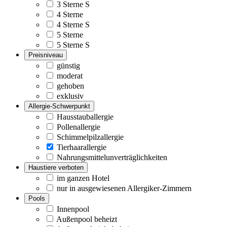
3 Sterne S
4 Sterne
4 Sterne S
5 Sterne
5 Sterne S
Preisniveau
günstig
moderat
gehoben
exklusiv
Allergie-Schwerpunkt
Hausstauballergie
Pollenallergie
Schimmelpilzallergie
Tierhaarallergie
Nahrungsmittelunverträglichkeiten
Haustiere verboten
im ganzen Hotel
nur in ausgewiesenen Allergiker-Zimmern
Pools
Innenpool
Außenpool beheizt