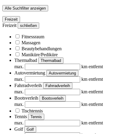
Alle Suchfilter anzeigen
Freizeit
Freizeit
schließen
Fitnessraum
Massagen
Beautybehandlungen
Maniküre/Pediküre
Thermalbad
Thermalbad
max.
km entfernt
Autovermietung
Autovermietung
max.
km entfernt
Fahrradverleih
Fahrradverleih
max.
km entfernt
Bootsverleih
Bootsverleih
max.
km entfernt
Tischtennis
Tennis
Tennis
max.
km entfernt
Golf
Golf