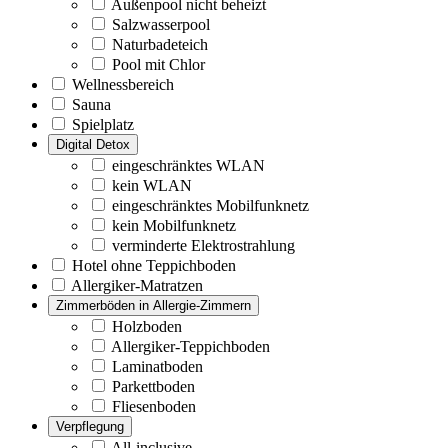
Außenpool nicht beheizt
Salzwasserpool
Naturbadeteich
Pool mit Chlor
Wellnessbereich
Sauna
Spielplatz
Digital Detox
eingeschränktes WLAN
kein WLAN
eingeschränktes Mobilfunknetz
kein Mobilfunknetz
verminderte Elektrostrahlung
Hotel ohne Teppichboden
Allergiker-Matratzen
Zimmerböden in Allergie-Zimmern
Holzboden
Allergiker-Teppichboden
Laminatboden
Parkettboden
Fliesenboden
Verpflegung
All-inclusive