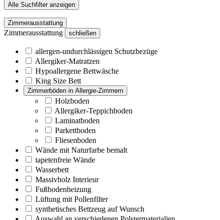
Alle Suchfilter anzeigen
Zimmerausstattung
Zimmerausstattung
schließen
allergen-undurchlässigen Schutzbezüge
Allergiker-Matratzen
Hypoallergene Bettwäsche
King Size Bett
Zimmerböden in Allergie-Zimmern
Holzboden
Allergiker-Teppichboden
Laminatboden
Parkettboden
Fliesenboden
Wände mit Naturfarbe bemalt
tapetenfreie Wände
Wasserbett
Massivholz Interieur
Fußbodenheizung
Lüftung mit Pollenfilter
synthetisches Bettzeug auf Wunsch
Auswahl an verschiedenen Polstermaterialien