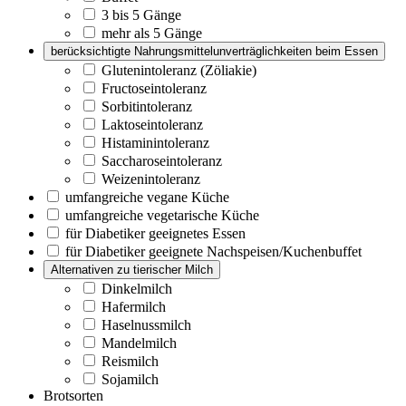
3 bis 5 Gänge
mehr als 5 Gänge
berücksichtigte Nahrungsmittelunverträglichkeiten beim Essen
Glutenintoleranz (Zöliakie)
Fructoseintoleranz
Sorbitintoleranz
Laktoseintoleranz
Histaminintoleranz
Saccharoseintoleranz
Weizenintoleranz
umfangreiche vegane Küche
umfangreiche vegetarische Küche
für Diabetiker geeignetes Essen
für Diabetiker geeignete Nachspeisen/Kuchenbuffet
Alternativen zu tierischer Milch
Dinkelmilch
Hafermilch
Haselnussmilch
Mandelmilch
Reismilch
Sojamilch
Brotsorten