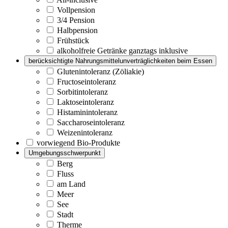
Vollpension
3/4 Pension
Halbpension
Frühstück
alkoholfreie Getränke ganztags inklusive
berücksichtigte Nahrungsmittelunverträglichkeiten beim Essen
Glutenintoleranz (Zöliakie)
Fructoseintoleranz
Sorbitintoleranz
Laktoseintoleranz
Histaminintoleranz
Saccharoseintoleranz
Weizenintoleranz
vorwiegend Bio-Produkte
Umgebungsschwerpunkt
Berg
Fluss
am Land
Meer
See
Stadt
Therme