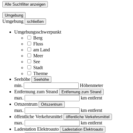
Alle Suchfilter anzeigen
Umgebung
Umgebung
schließen
Umgebungsschwerpunkt
Berg
Fluss
am Land
Meer
See
Stadt
Therme
Seehöhe
Seehöhe
min.
Höhenmeter
Entfernung zum Strand
Entfernung zum Strand
max.
km entfernt
Ortszentrum
Ortszentrum
max.
km entfernt
öffentliche Verkehrsmittel
öffentliche Verkehrsmittel
max.
km entfernt
Ladestation Elektroauto
Ladestation Elektroauto