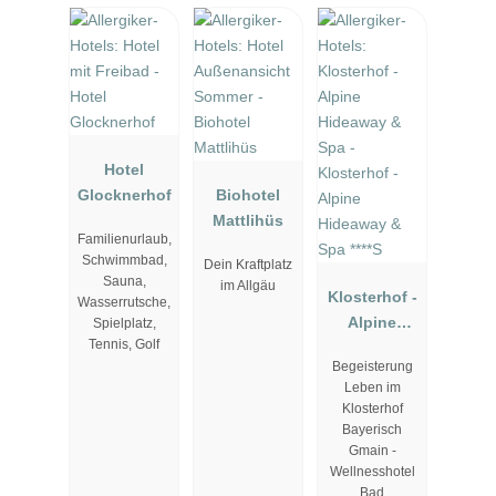
Hotel
Glocknerhof
Biohotel
Mattlihüs
Familienurlaub,
Schwimmbad,
Dein Kraftplatz
Sauna,
im Allgäu
Klosterhof -
Wasserrutsche,
Alpine
Spielplatz,
Tennis, Golf
Hideaway &
Begeisterung
Spa ****S
Leben im
Klosterhof
Bayerisch
Gmain -
Wellnesshotel
Bad