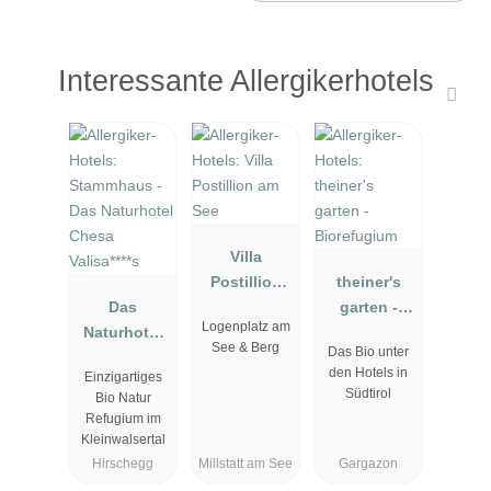
Interessante Allergikerhotels
Villa
Postillion
theiner's
Das
am See
garten -
Logenplatz am
Naturhotel
Biorefugium
See & Berg
Das Bio unter
Chesa
den Hotels in
Einzigartiges
Valisa****s
Südtirol
Bio Natur
Refugium im
Kleinwalsertal
Hirschegg
Millstatt am See
Gargazon