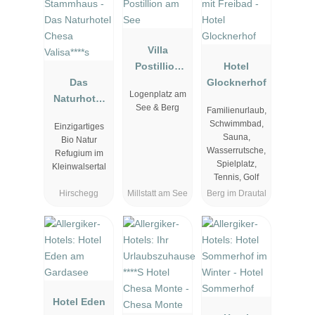
Villa
Postillion
Hotel
Das
am See
Glocknerhof
Logenplatz am
Naturhotel
See & Berg
Familienurlaub,
Chesa
Schwimmbad,
Einzigartiges
Valisa****s
Sauna,
Bio Natur
Wasserrutsche,
Refugium im
Spielplatz,
Kleinwalsertal
Tennis, Golf
Hirschegg
Millstatt am See
Berg im Drautal
Hotel Eden