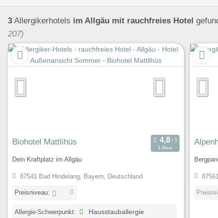
vorwiegend Bio-Produkte
Umgebungsschwerpunkt
Se
3
Allergikerhotels
im Allgäu
mit rauchfreies Hotel
gefun
207)
Biohotel Mattlihüs
Alpenh
3 Bew.
Dein Kraftplatz im Allgäu
Bergpano
87541 Bad Hindelang, Bayern, Deutschland
87561
Preisniveau:
Preisni
Allergie-Schwerpunkt:
Hausstauballergie