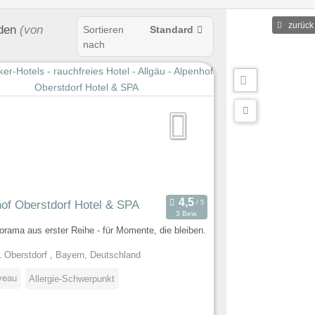
ehöhe
zurück
den
(von
Sortieren
Standard
nach
of Oberstdorf Hotel & SPA
3 Bew.
rama aus erster Reihe - für Momente, die bleiben.
 Oberstdorf , Bayern, Deutschland
veau
Allergie-Schwerpunkt