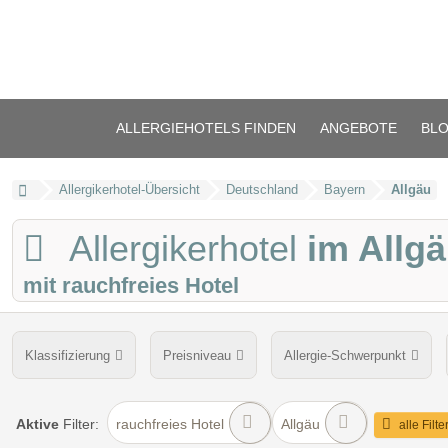
ALLERGIEHOTELS FINDEN
ANGEBOTE
BL
Allergikerhotel-Übersicht
Deutschland
Bayern
Allgäu
Allergikerhotel
im Allg
mit rauchfreies Hotel
Klassifizierung
Preisniveau
Allergie-Schwerpunkt
Hotel ohne Teppichboden
Allergiker-Matratzen
Zimme
Aktive
Filter:
rauchfreies Hotel
Allgäu
alle Filt