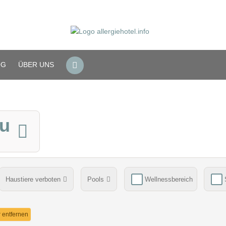
OG
ÜBER UNS
äu
Haustiere verboten
Pools
Wellnessbereich
rböden in Allergie-Zimmern
Verpflegung
berücksichtigte Na
er entfernen