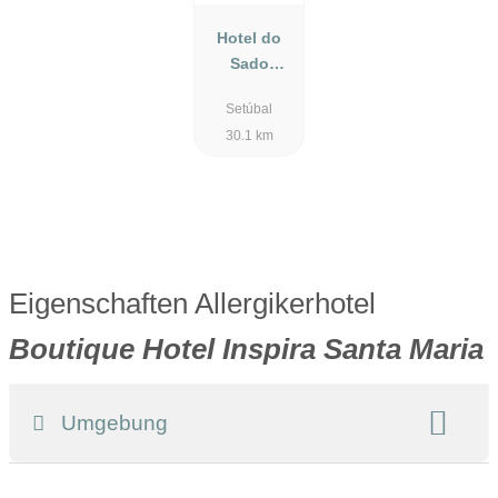
Hotel do
Sado
Business &
Setúbal
Nature
30.1 km
Eigenschaften Allergikerhotel
Boutique Hotel Inspira Santa Maria
Umgebung
Register-Nr.