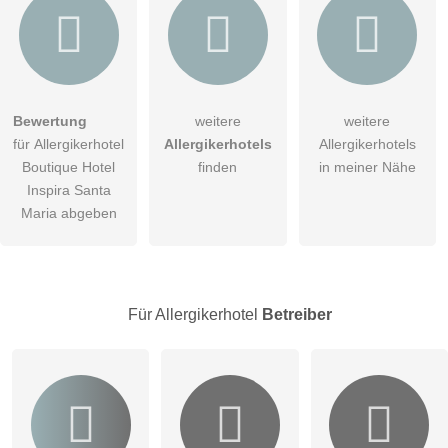
Hiermit akzeptiere ich die
AGB
.
Bewertung
weitere
weitere
für Allergikerhotel
Allergikerhotels
Allergikerhotels
Die
Datenschutzerklärung
habe ich zur Kenntnis genommen.
Boutique Hotel
finden
in meiner Nähe
öffentliche Frage stellen
Inspira Santa
Abbrechen
Maria abgeben
Hinweis:
Bitte beachten Sie, öffentliche Fragen sind
für alle
Besucher sichtbar
.
Klicken Sie hier um eine
individuelle Frage
an den
Allergikerhotel-Eintrag zu stellen
.
Für Allergikerhotel
Betreiber