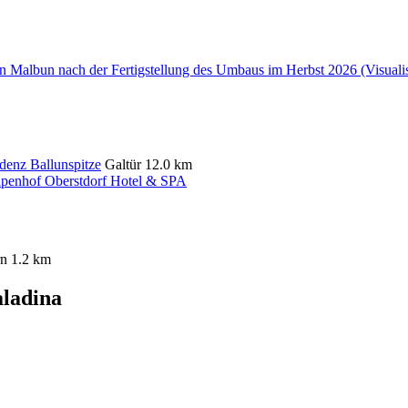
denz Ballunspitze
Galtür
12.0 km
penhof Oberstdorf Hotel & SPA
rn
1.2 km
aladina