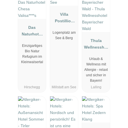
Villa
Postillion
Das
am See
Logenplatz am
Naturhotel
See & Berg
Chesa
Thula
Einzigartiges
Valisa****s
Wellnesshot
Bio Natur
el
Refugium im
Urlaub &
Bayerischer
Kleinwalsertal
Wellness mit
Wald
Allergie - relaxt
und sicher in
Bayern!
Hirschegg
Millstatt am See
Lalling