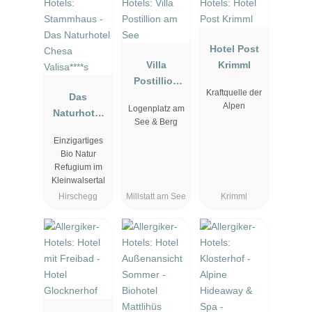
Hotel Post
Villa
Krimml
Postillion
Kraftquelle der
Das
am See
Alpen
Logenplatz am
Naturhotel
See & Berg
Chesa
Einzigartiges
Valisa****s
Bio Natur
Refugium im
Kleinwalsertal
Hirschegg
Millstatt am See
Krimml