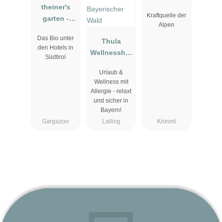
theiner's
Kraftquelle der
garten -
Alpen
Biorefugium
Das Bio unter
Thula
den Hotels in
Wellnesshot
Südtirol
el
Urlaub &
Bayerischer
Wellness mit
Wald
Allergie - relaxt
und sicher in
Bayern!
Gargazon
Lalling
Krimml