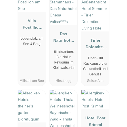
Villa
Postillion
am See
Das
Logenplatz am
Naturhotel
Tirler
See & Berg
Chesa
Dolomites
Einzigartiges
Valisa****s
Living Hotel
Bio Natur
Tirler – Ihr
Refugium im
Rückzugsort für
Kleinwalsertal
Gesundheit und
Genuss
Millstatt am See
Hirschegg
Seiser Alm
Hotel Post
Krimml